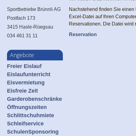
Sportbetriebe Brünnli AG
Nachstehend finden Sie einen R
Excel-Datei auf Ihren Computer.
Postfach 173
Reservationen. Die Datei wird
3415 Hasle-Rüegsau
Reservation
034 461 31 11
Angebote
Freier Eislauf
Eislaufunterricht
Eisvermietung
Eisfreie Zeit
Garderobenschränke
Öffnungszeiten
Schlittschuhmiete
Schleifservice
Schulen
Sponsoring