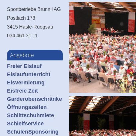
Sportbetriebe Brünnli AG
Postfach 173
3415 Hasle-Rüegsau
034 461 31 11
Angebote
Freier Eislauf
Eislaufunterricht
Eisvermietung
Eisfreie Zeit
Garderobenschränke
Öffnungszeiten
Schlittschuhmiete
Schleifservice
Schulen
Sponsoring